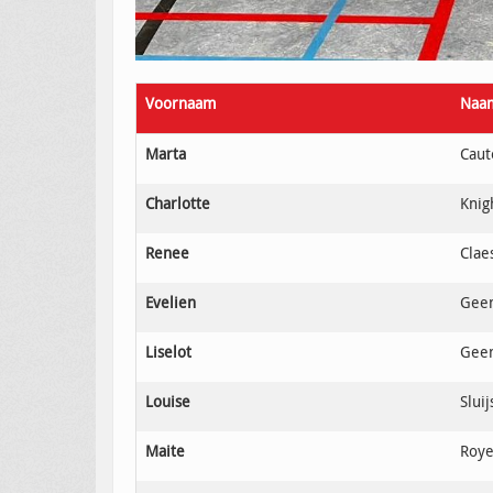
Voornaam
Naa
Marta
Cau
Charlotte
Knig
Renee
Clae
Evelien
Gee
Liselot
Gee
Louise
Sluij
Maite
Roye