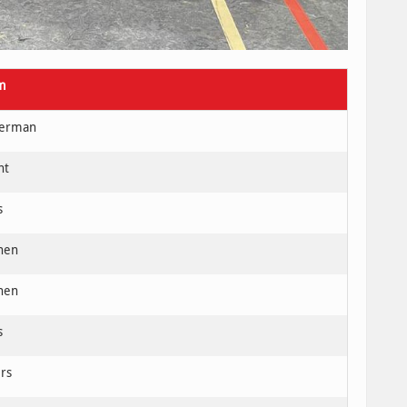
m
terman
ht
s
nen
nen
s
rs