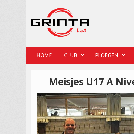
Overslaan en naar de inhoud gaan
Grinta Lint
HOME
CLUB
PLOEGEN
Meisjes U17 A Niv