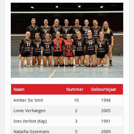
Naam
Nummer
Geboortejaar
Amber De Smit
10
1998
Linne Verhaegen
2
2005
Ines Verbist (Kap)
3
1991
Natacha Gysemans
5
2009