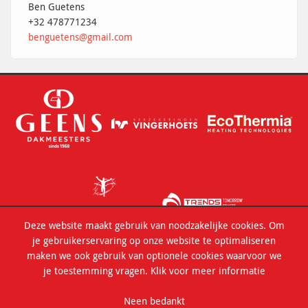
Ben Guetens
+32 478771234
benguetens@gmail.com
Deze website maakt gebruik van noodzakelijke cookies. Om
je gebruikerservaring op onze website te optimaliseren
maken we ook gebruik van optionele cookies waarvoor we
je toestemming vragen.
Klik voor meer informatie
Copyright © 2023 Tesla Lint. All rights reserved -
Cookie
Neen bedankt